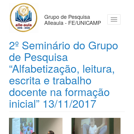
Pular
para
o
Grupo de Pesquisa
Toggle
conteúdo
Alleaula - FE/UNICAMP
navigation
principal
2º Seminário do Grupo
de Pesquisa
“Alfabetização, leitura,
escrita e trabalho
docente na formação
inicial” 13/11/2017