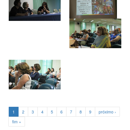
1
2
3
4
5
6
7
8
9
próximo ›
fim »