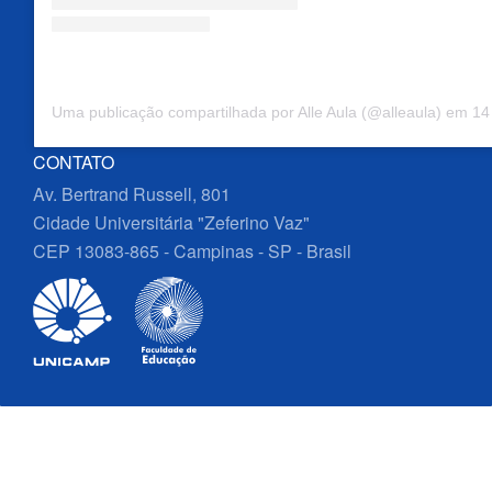
Uma publicação compartilhada por Alle Aula (@alleaula)
em
14 d
CONTATO
Av. Bertrand Russell, 801
Cidade Universitária "Zeferino Vaz"
CEP 13083-865 - Campinas - SP - Brasil