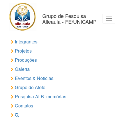
Pular
para
o
Grupo de Pesquisa
Toggle
conteúdo
Alleaula - FE/UNICAMP
navigation
principal
Integrantes
Projetos
Produções
Galeria
Eventos & Notícias
Grupo do Afeto
Pesquisa ALB: memórias
Contatos