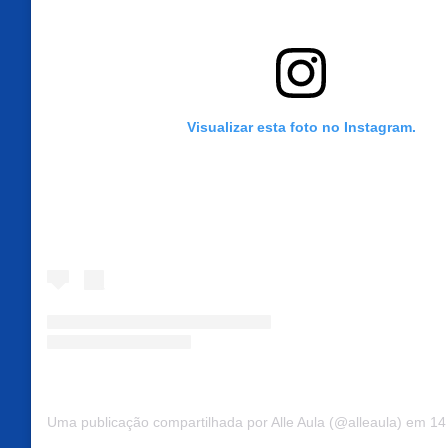
Visualizar esta foto no Instagram.
Uma publicação compartilhada por Alle Aula (@alleaula)
em
14 d