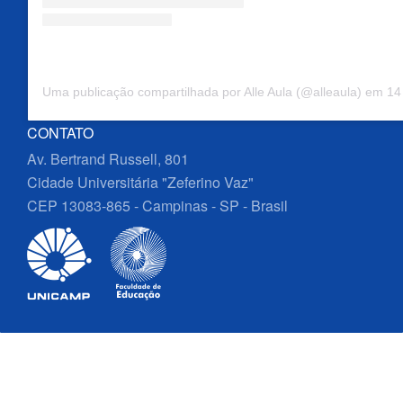
Uma publicação compartilhada por Alle Aula (@alleaula)
em
14 d
CONTATO
Av. Bertrand Russell, 801
Cidade Universitária "Zeferino Vaz"
CEP 13083-865 - Campinas - SP - Brasil