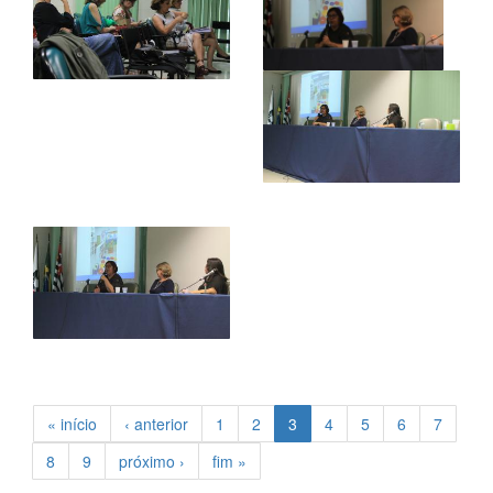
« início
‹ anterior
1
2
3
4
5
6
7
8
9
próximo ›
fim »