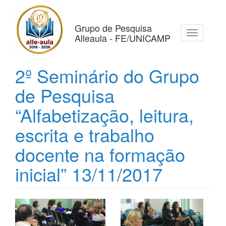
Pular
para
o
Grupo de Pesquisa
Toggle
conteúdo
Alleaula - FE/UNICAMP
navigation
principal
2º Seminário do Grupo
de Pesquisa
“Alfabetização, leitura,
escrita e trabalho
docente na formação
inicial” 13/11/2017